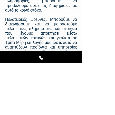
πληροφορίες, μπορούμε να
προβάλουμε αυτές τις διαφημίσεις σε
αυτό το κοινό στόχο.
Πελατειακές Έρευνες. Μπορούμε να
διακινήσουμε και να μοιραστούμε
πελατειακές πληροφορίες και στοιχεία
που έχουμε αποκτήσει μέσω
πελατειακών ερευνών και γκάλοπ σε
Τρίτα Μέρη επιλογής μας ώστε αυτά να
αναπτύξουν προϊόντα και υπηρεσίες
που πιστεύαμε ότι θα είχαν αξία για
εσάς.
Το ίδιο μπορούμε να κάνουμε και εμείς
χωρίς τη συμμετοχή Τρίτων στην
ανάπτυξη τέτοιων προϊόντων και
υπηρεσιών.
Νομικοί Λόγοι. Σε περίπτωση που
κρίνουμε ότι ο Νόμος ή οι Ηθικοί
Κανόνες επιβάλουν όπως η Ηθική
ερμηνεύεται από το δικό μας αξιακό
σύστημα- ή μας ζητηθεί από τις Αρχές
μπορούμε καλή τη πίστη να έχουμε
πρόσβαση, να αποκαλύψουμε και να