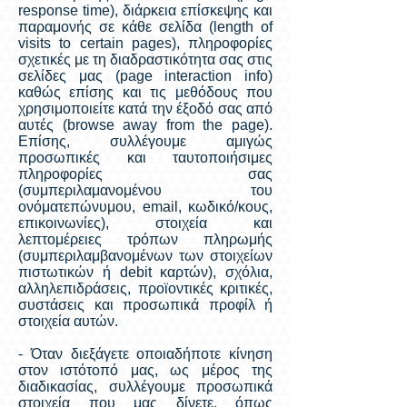
response time), διάρκεια επίσκεψης και
παραμονής σε κάθε σελίδα (length of
visits to certain pages), πληροφορίες
σχετικές με τη διαδραστικότητα σας στις
σελίδες μας (page interaction info)
καθώς επίσης και τις μεθόδους που
χρησιμοποιείτε κατά την έξοδό σας από
αυτές (browse away from the page).
Επίσης, συλλέγουμε αμιγώς
προσωπικές και ταυτοποιήσιμες
πληροφορίες σας
(συμπεριλαμανομένου του
ονόματεπώνυμου, email, κωδικό/κους,
επικοινωνίες), στοιχεία και
λεπτομέρειες τρόπων πληρωμής
(συμπεριλαμβανομένων των στοιχείων
πιστωτικών ή debit καρτών), σχόλια,
αλληλεπιδράσεις, προϊοντικές κριτικές,
συστάσεις και προσωπικά προφίλ ή
στοιχεία αυτών.
- Όταν διεξάγετε οποιαδήποτε κίνηση
στον ιστότοπό μας, ως μέρος της
διαδικασίας, συλλέγουμε προσωπικά
στοιχεία που μας δίνετε, όπως