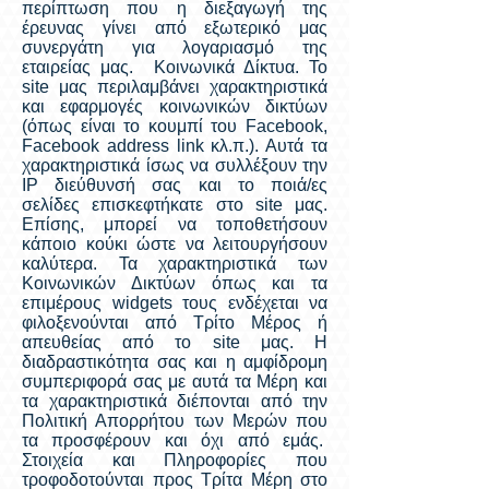
περίπτωση που η διεξαγωγή της
έρευνας γίνει από εξωτερικό μας
συνεργάτη για λογαριασμό της
εταιρείας μας. Κοινωνικά Δίκτυα. Το
site μας περιλαμβάνει χαρακτηριστικά
και εφαρμογές κοινωνικών δικτύων
(όπως είναι το κουμπί του Facebook,
Facebook address link κλ.π.). Αυτά τα
χαρακτηριστικά ίσως να συλλέξουν την
IP διεύθυνσή σας και το ποιά/ες
σελίδες επισκεφτήκατε στο site μας.
Επίσης, μπορεί να τοποθετήσουν
κάποιο κούκι ώστε να λειτουργήσουν
καλύτερα. Τα χαρακτηριστικά των
Κοινωνικών Δικτύων όπως και τα
επιμέρους widgets τους ενδέχεται να
φιλοξενούνται από Τρίτο Μέρος ή
απευθείας από το site μας. H
διαδραστικότητα σας και η αμφίδρομη
συμπεριφορά σας με αυτά τα Μέρη και
τα χαρακτηριστικά διέπονται από την
Πολιτική Απορρήτου των Μερών που
τα προσφέρουν και όχι από εμάς.
Στοιχεία και Πληροφορίες που
τροφοδοτούνται προς Τρίτα Μέρη στο