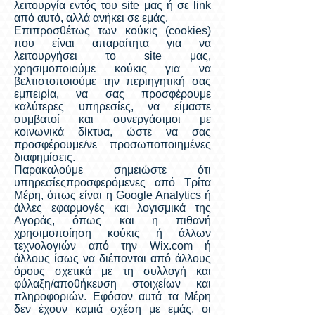
λειτουργία εντός του site μας ή σε link
από αυτό, αλλά ανήκει σε εμάς.
Επιπροσθέτως των κούκις (cookies)
που είναι απαραίτητα για να
λειτουργήσει το site μας,
χρησιμοποιούμε κούκις για να
βελτιστοποιούμε την περιηγητική σας
εμπειρία, να σας προσφέρουμε
καλύτερες υπηρεσίες, να είμαστε
συμβατοί και συνεργάσιμοι με
κοινωνικά δίκτυα, ώστε να σας
προσφέρουμε/νε προσωποποιημένες
διαφημίσεις.
Παρακαλούμε σημειώστε ότι
υπηρεσίεςπροσφερόμενες από Τρίτα
Μέρη, όπως είναι η Google Analytics ή
άλλες εφαρμογές και λογισμικά της
Αγοράς, όπως και η πιθανή
χρησιμοποίηση κούκις ή άλλων
τεχνολογιών από την Wix.com ή
άλλους ίσως να διέπονται από άλλους
όρους σχετικά με τη συλλογή και
φύλαξη/αποθήκευση στοιχείων και
πληροφοριών. Εφόσον αυτά τα Μέρη
δεν έχουν καμιά σχέση με εμάς, οι